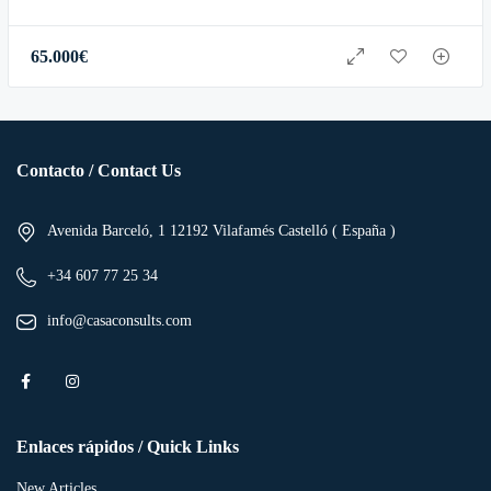
65.000
€
Contacto / Contact Us
Avenida Barceló, 1 12192 Vilafamés Castelló ( España )
+34 607 77 25 34
info@casaconsults.com
Enlaces rápidos / Quick Links
New Articles