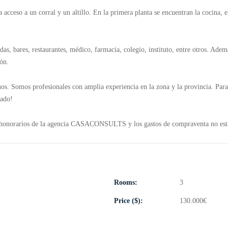
a acceso a un corral y un altillo. En la primera planta se encuentran la cocina,
s, bares, restaurantes, médico, farmacia, colegio, instituto, entre otros. Ademá
lón.
nos. Somos profesionales con amplia experiencia en la zona y la provincia. Pa
iado!
Los honorarios de la agencia CASACONSULTS y los gastos de compraventa no est
Rooms:
3
Price ($):
130.000
€