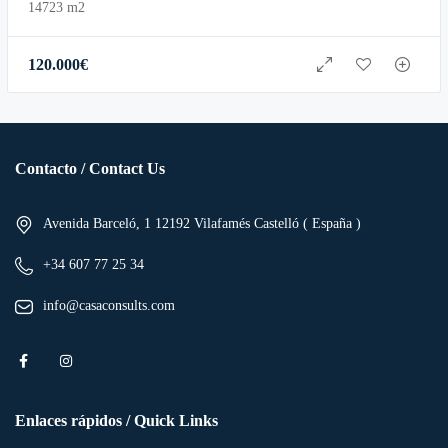
14723 m2
120.000
€
Contacto / Contact Us
Avenida Barceló, 1 12192 Vilafamés Castelló ( España )
+34 607 77 25 34
info@casaconsults.com
Enlaces rápidos / Quick Links