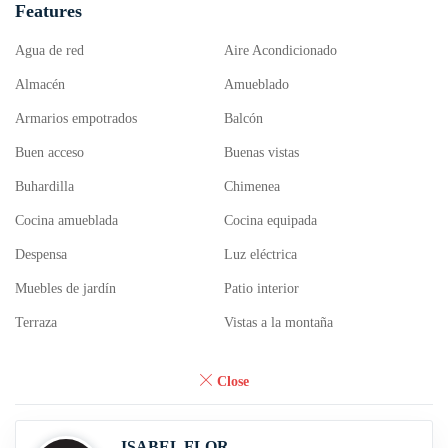
Features
Agua de red
Aire Acondicionado
Almacén
Amueblado
Armarios empotrados
Balcón
Buen acceso
Buenas vistas
Buhardilla
Chimenea
Cocina amueblada
Cocina equipada
Despensa
Luz eléctrica
Muebles de jardín
Patio interior
Terraza
Vistas a la montaña
Close
ISABEL FLOR