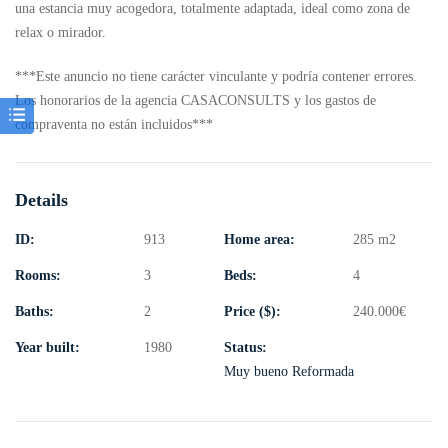
una estancia muy acogedora, totalmente adaptada, ideal como zona de
relax o mirador.
***Este anuncio no tiene carácter vinculante y podría contener errores.
Los honorarios de la agencia CASACONSULTS y los gastos de
compraventa no están incluidos***
Details
ID:
913
Home area:
285 m2
Rooms:
3
Beds:
4
Baths:
2
Price ($):
240.000
€
Year built:
1980
Status:
Muy bueno
Reformada