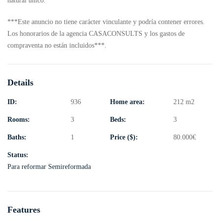
natural único.
***Este anuncio no tiene carácter vinculante y podría contener errores.
Los honorarios de la agencia CASACONSULTS y los gastos de
compraventa no están incluidos***.
Details
ID:
936
Home area:
212 m2
Rooms:
3
Beds:
3
Baths:
1
Price ($):
80.000
€
Status:
Para reformar
Semireformada
Features