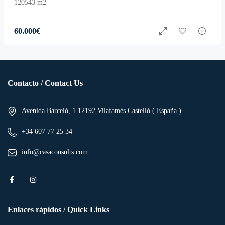
120543 m2
60.000
€
Contacto / Contact Us
Avenida Barceló, 1 12192 Vilafamés Castelló ( España )
+34 607 77 25 34
info@casaconsults.com
Enlaces rápidos / Quick Links