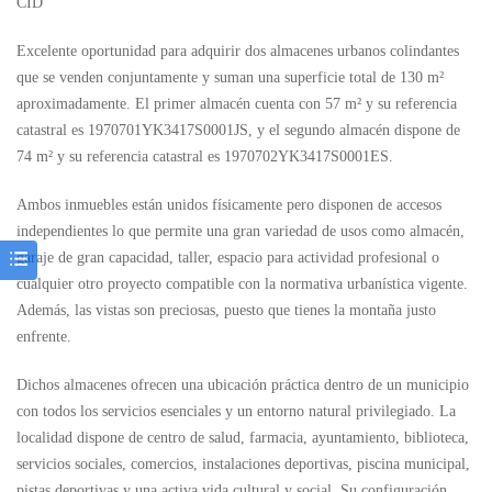
CID
Excelente oportunidad para adquirir dos almacenes urbanos colindantes
que se venden conjuntamente y suman una superficie total de 130 m²
aproximadamente. El primer almacén cuenta con 57 m² y su referencia
catastral es 1970701YK3417S0001JS, y el segundo almacén dispone de
74 m² y su referencia catastral es 1970702YK3417S0001ES.
Ambos inmuebles están unidos físicamente pero disponen de accesos
independientes lo que permite una gran variedad de usos como almacén,
garaje de gran capacidad, taller, espacio para actividad profesional o
cualquier otro proyecto compatible con la normativa urbanística vigente.
Además, las vistas son preciosas, puesto que tienes la montaña justo
enfrente.
Dichos almacenes ofrecen una ubicación práctica dentro de un municipio
con todos los servicios esenciales y un entorno natural privilegiado. La
localidad dispone de centro de salud, farmacia, ayuntamiento, biblioteca,
servicios sociales, comercios, instalaciones deportivas, piscina municipal,
pistas deportivas y una activa vida cultural y social. Su configuración