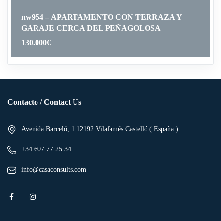
nw954 – APARTAMENTO CON TERRAZA Y
GARAJE CERCA DEL PEÑAGOLOSA
130.000
€
Contacto / Contact Us
Avenida Barceló, 1 12192 Vilafamés Castelló ( España )
+34 607 77 25 34
info@casaconsults.com