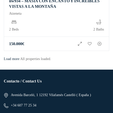
nw934 – MASIA CON ENCANTO Y INCREIBLES
VISTAS A LA MONTAÑA
Atzeneta
2 Beds
2 Baths
150.000
€
Load more
All properties loaded.
Contacto / Contact Us
Avenida Barceló, 1 12192 Vilafamés Castelló ( España )
+34 607 77 25 34